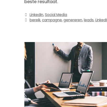
beste resultaat.
Categorieën
LinkedIn
,
Social Media
Tags
bereik
,
campagne
,
genereren
,
leads
,
Linked