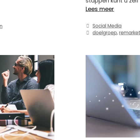
stappen kunt u zelf
Lees meer
Categorieën
Social Media
In
Tags
doelgroep
,
remarket