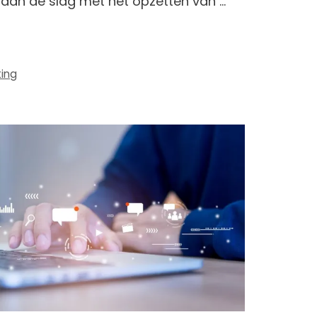
 aan de slag met het opzetten van …
ing