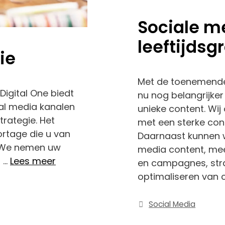
Sociale m
leeftijdsg
ie
Met de toenemende 
Digital One biedt
nu nog belangrijke
ial media kanalen
unieke content. Wij
trategie. Het
met een sterke cont
ortage die u van
Daarnaast kunnen w
? We nemen uw
media content, me
n …
Lees meer
en campagnes, stra
optimaliseren van
Categorieën
Social Media